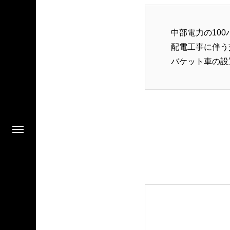
中部電力の10
配電工事に伴う
バケット車の設